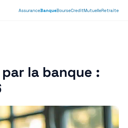
Assurance
Banque
Bourse
Credit
Mutuelle
Retraite
par la banque :
6