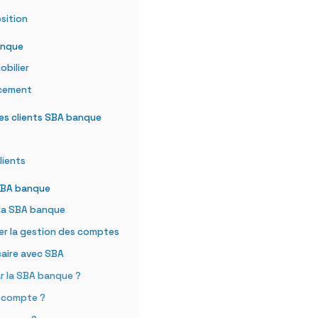
sition
anque
obilier
ncement
es clients SBA banque
lients
 SBA banque
 la SBA banque
ter la gestion des comptes
caire avec SBA
ar la SBA banque ?
e compte ?