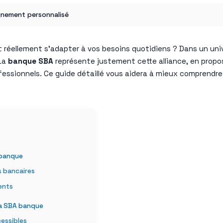
gnement personnalisé
llement s’adapter à vos besoins quotidiens ? Dans un univer
 La
banque SBA
représente justement cette alliance, en propos
ssionnels. Ce guide détaillé vous aidera à mieux comprendre 
 banque
s bancaires
ents
 la SBA banque
essibles