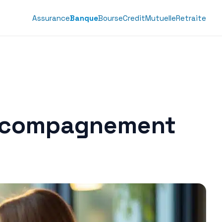
Assurance
Banque
Bourse
Credit
Mutuelle
Retraite
 accompagnement