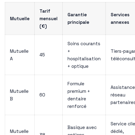
Tarif
Garantie
Services
Mutuelle
mensuel
principale
annexes
(€)
Soins courants
Mutuelle
+
Tiers-paya
45
A
hospitalisation
téléconsul
+ optique
Formule
Assistance
Mutuelle
premium +
60
réseau
B
dentaire
partenaire
renforcé
Service cli
Basique avec
Mutuelle
dédié,
38
options